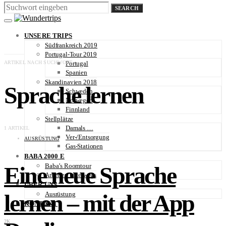
SEARCH
UNSERE TRIPS
Südfrankreich 2019
Portugal-Tour 2019
ARTIKEL NACH SUCHWORT
Portugal
Spanien
Skandinavien 2018
Sprache lernen
Schweden
Norwegen
Finnland
Stellplätze
Damals …
1 ARTIKEL
Ver-/Entsorgung
AUSRÜSTUNG
Gas-Stationen
BABA 2000 E
Baba’s Roomtour
Eine neue Sprache
Arbeiten unterwegs
ÜBER UNS
lernen – mit der App
Ausrüstung
KONTAKT
2K