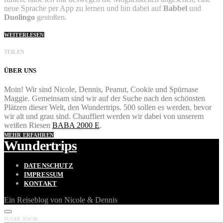
neue Sprache per App zu lernen und bin dabei auf
Babbel
und
Duolingo
gestoßen.
WEITERLESEN
TEILEN
ÜBER UNS
Moin! Wir sind Nicole, Dennis, Peanut, Cookie und Spürnase
Maggie. Gemeinsam sind wir auf der Suche nach den schönsten
Plätzen dieser Welt, den Wundertrips. 500 sollen es werden, bevor
wir alt und grau sind. Chauffiert werden wir dabei von unserem
weißen Riesen
BABA 2000 E
.
MEHR ERFAHREN
Wundertrips
DATENSCHUTZ
IMPRESSUM
KONTAKT
Ein Reiseblog von Nicole & Dennis
SUCHE NACH: