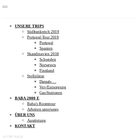
UNSERE TRIPS
Südfrankreich 2019
Portugal-Tour 2019
Portugal
Spanien
Skandinavien 2018
Schweden
Norwegen
Finnland
Stellplätze
Damals …
Ver-/Entsorgung
Gas-Stationen
BABA 2000 E
Baba’s Roomtour
Arbeiten unterwegs
ÜBER UNS
Ausrüstung
KONTAKT
SUCHE NACH: