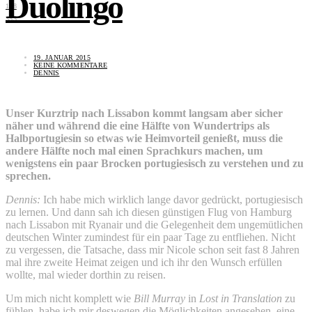
Duolingo
168
353
19. JANUAR 2015
KEINE KOMMENTARE
DENNIS
Unser Kurztrip nach Lissabon kommt langsam aber sicher
näher und während die eine Hälfte von Wundertrips als
Halbportugiesin so etwas wie Heimvorteil genießt, muss die
andere Hälfte noch mal einen Sprachkurs machen, um
wenigstens ein paar Brocken portugiesisch zu verstehen und zu
sprechen.
Dennis:
Ich habe mich wirklich lange davor gedrückt, portugiesisch
zu lernen. Und dann sah ich diesen günstigen Flug von Hamburg
nach Lissabon mit Ryanair und die Gelegenheit dem ungemütlichen
deutschen Winter zumindest für ein paar Tage zu entfliehen. Nicht
zu vergessen, die Tatsache, dass mir Nicole schon seit fast 8 Jahren
mal ihre zweite Heimat zeigen und ich ihr den Wunsch erfüllen
wollte, mal wieder dorthin zu reisen.
Um mich nicht komplett wie
Bill Murray
in
Lost in Translation
zu
fühlen, habe ich mir deswegen die Möglichkeiten angesehen, eine