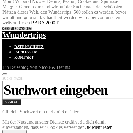
Moin! Wir sind Nicole, Dennis, Peanut, Cookie und Spürnase
Maggie. Gemeinsam sind wir auf der Suche nach den schönsten
Plätzen dieser Welt, den Wundertrips. 500 sollen es werden, bevor
wir alt und grau sind. Chauffiert werden wir dabei von unserem
weißen Riesen
BABA 2000 E
.
MEHR ERFAHREN
Wundertrips
DATENSCHUTZ
IMPRESSUM
KONTAKT
Ein Reiseblog von Nicole & Dennis
SUCHE NACH:
SEARCH
Gib dein Suchwort ein und drücke Enter.
Mit der Nutzung unserer Dienste erklärst du dich damit
einverstanden, dass wir Cookies verwenden
Ok
Mehr lesen