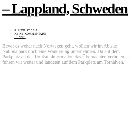
– Lappland, Schweden
8. AUGUST 2018
KEINE KOMMENTARE
DENNIS
Bevor es weiter nach Norwegen geht, wollten wir im Abisko
Nationalpark noch eine Wanderung unternehmen. Da auf dem
Parkplatz an der Touristeninformation das Übernachten verboten ist,
fuhren wir weiter und landeten auf dem Parkplatz am Tornälven.