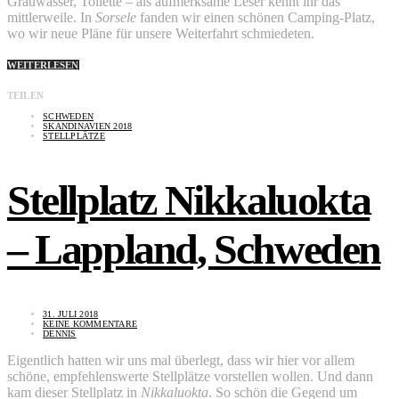
Grauwasser, Toilette – als aufmerksame Leser kennt ihr das
mittlerweile. In
Sorsele
fanden wir einen schönen Camping-Platz,
wo wir neue Pläne für unsere Weiterfahrt schmiedeten.
WEITERLESEN
TEILEN
SCHWEDEN
SKANDINAVIEN 2018
STELLPLÄTZE
Stellplatz Nikkaluokta
– Lappland, Schweden
31. JULI 2018
KEINE KOMMENTARE
DENNIS
Eigentlich hatten wir uns mal überlegt, dass wir hier vor allem
schöne, empfehlenswerte Stellplätze vorstellen wollen. Und dann
kam dieser Stellplatz in
Nikkaluokta
. So schön die Gegend um