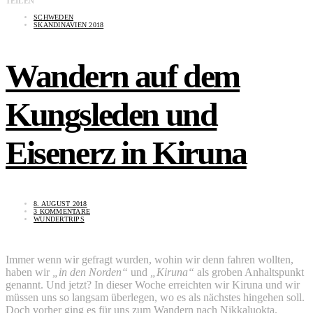
TEILEN
SCHWEDEN
SKANDINAVIEN 2018
Wandern auf dem
Kungsleden und
Eisenerz in Kiruna
8. AUGUST 2018
3 KOMMENTARE
WUNDERTRIPS
Immer wenn wir gefragt wurden, wohin wir denn fahren wollten,
haben wir
„in den Norden“
und
„Kiruna“
als groben Anhaltspunkt
genannt. Und jetzt? In dieser Woche erreichten wir Kiruna und wir
müssen uns so langsam überlegen, wo es als nächstes hingehen soll.
Doch vorher ging es für uns zum Wandern nach Nikkaluokta.