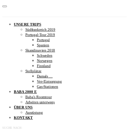
UNSERE TRIPS
Südfrankreich 2019
Portugal-Tour 2019
Portugal
Spanien
Skandinavien 2018
Schweden
Norwegen
Finnland
Stellplätze
Damals …
Ver-/Entsorgung
Gas-Stationen
BABA 2000 E
Baba’s Roomtour
Arbeiten unterwegs
ÜBER UNS
Ausrüstung
KONTAKT
SUCHE NACH: