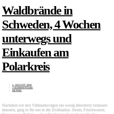
Waldbrände in
Schweden, 4 Wochen
unterwegs und
Einkaufen am
Polarkreis
1. AUGUST 2018
3 KOMMENTARE
DENNIS
Nachdem wir den Vildmarksvägen ein wenig überstürzt verlassen
mussten, ging es für uns in die Zivilisation. Strom, Frischwasser,