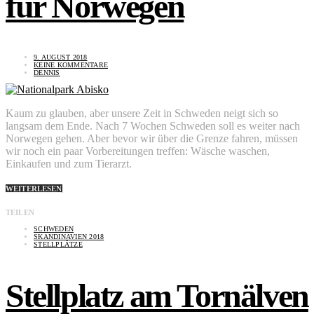
für Norwegen
9. AUGUST 2018
KEINE KOMMENTARE
DENNIS
Kaum zu glauben, aber unsere Zeit in Schweden neigt sich so
langsam dem Ende. Nach 7 Wochen Schweden soll es weiter nach
Norwegen gehen. Aber bevor wir über die Grenze fahren, müssen
wir noch ein paar Vorbereitungen treffen: Wäsche waschen,
Einkaufen und zum Tierarzt.
WEITERLESEN
TEILEN
SCHWEDEN
SKANDINAVIEN 2018
STELLPLÄTZE
Stellplatz am Tornälven