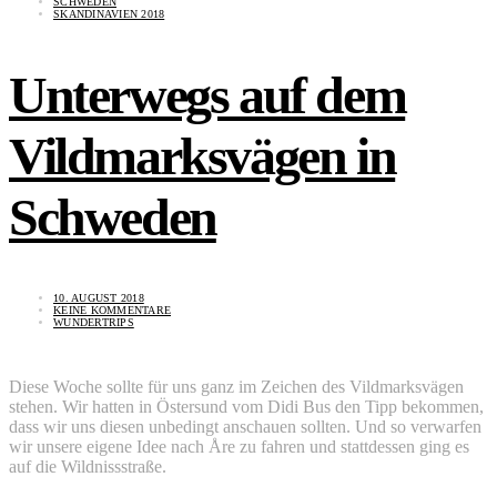
SCHWEDEN
SKANDINAVIEN 2018
Unterwegs auf dem
Vildmarksvägen in
Schweden
10. AUGUST 2018
KEINE KOMMENTARE
WUNDERTRIPS
Diese Woche sollte für uns ganz im Zeichen des Vildmarksvägen
stehen. Wir hatten in Östersund vom Didi Bus den Tipp bekommen,
dass wir uns diesen unbedingt anschauen sollten. Und so verwarfen
wir unsere eigene Idee nach Åre zu fahren und stattdessen ging es
auf die Wildnissstraße.