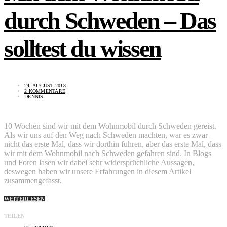
durch Schweden – Das
solltest du wissen
24. AUGUST 2018
2 KOMMENTARE
DENNIS
10 Wochen sind wir mit dem Wohnmobil durch Schweden gereist.
Als wir uns auf den Weg nach Schweden machten, war es zwar
nicht das erste Mal, dass wir dorthin fuhren, aber das erste Mal, dass
wir mit dem Wohnmobil nach Schweden gefahren sind. In Blogs
und Foren lasen wir dabei sehr widersprüchliche Aussagen,
deswegen haben wir unsere Erfahrungen in diesem Artikel
zusammengefasst.
WEITERLESEN
TEILEN