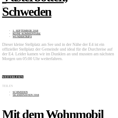
168
Schweden
353
1. SEPTEMBER 2018
KEINE KOMMENTARE
WUNDERTRIPS
Dieser kleine Stellplatz am See und in der Nähe der E4 ist ein
offizieller Stellplatz der Gemeinde und ideal für die Durchreise auf
der E4. Leider kamen wir im Dunklen an und mussten am nächsten
Morgen um 05:00 Uhr weiterfahren.
WEITERLESEN
TEILEN
SCHWEDEN
SKANDINAVIEN 2018
Mit dem Wohnmobil