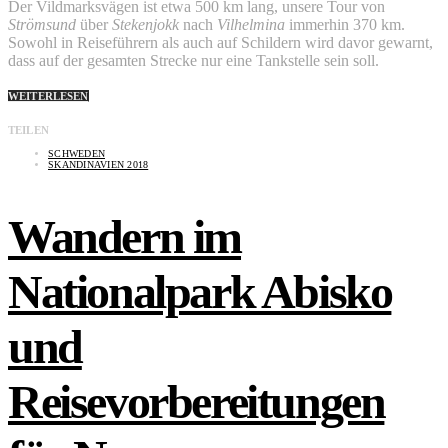
Der Vildmarksvägen ist etwa 500 km lang, unsere Tour von
Strömsund
über
Stekenjokk
nach
Vilhelmina
immerhin 370 km.
Sowohl in Reiseführern als auch auf Schildern wird davor gewarnt,
dass auf der gesamten Strecke nur eine Tankstelle sein soll.
WEITERLESEN
TEILEN
SCHWEDEN
SKANDINAVIEN 2018
Wandern im
Nationalpark Abisko
und
Reisevorbereitungen