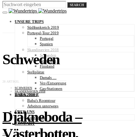
SEARCH
UNSERE TRIPS
Südfrankreich 2019
Portugal-Tour 2019
Portugal
Spanien
Skandinavien 2018
Schweden
Schweden
Norwegen
Finnland
Stellplätze
Damals …
28 ARTIKEL
Ver-/Entsorgung
SCHWEDEN
Gas-Stationen
SKANDINAVIEN 2018
BABA 2000 E
UNSERE TRIPS
Baba’s Roomtour
Arbeiten unterwegs
Djäkneboda –
ÜBER UNS
Ausrüstung
KONTAKT
Västerbotten,
2K