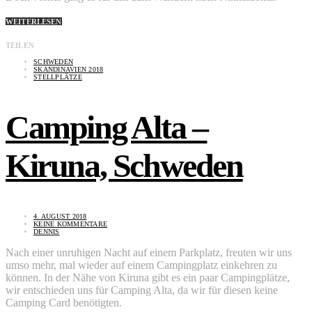
WEITERLESEN
TEILEN
SCHWEDEN
SKANDINAVIEN 2018
STELLPLÄTZE
Camping Alta –
Kiruna, Schweden
4. AUGUST 2018
KEINE KOMMENTARE
DENNIS
Nach einer unruhigen Nacht auf einem Parkplatz, freuten wir uns
umso mehr, mal wieder auf einem Campingplatz einkehren zu
können. In der Nähe von Kiruna gibt es ein paar Campingplätze,
wir entschieden uns für Camping Alta, da wir für diesen keine
Camping Card benötigten.