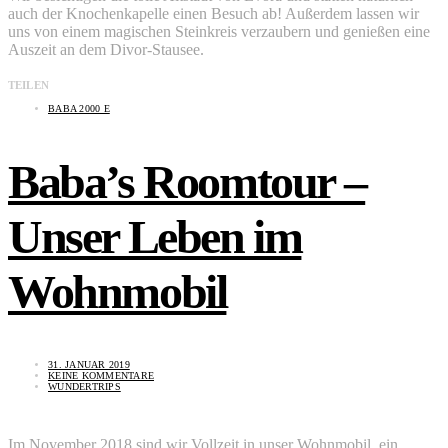
auch der Knochenkapelle einen Besuch ab! Außerdem lassen wir
uns von einem magischen Steinkreis verzaubern und genießen eine
Auszeit an dem Divor-Stausee.
TEILEN
BABA 2000 E
Baba’s Roomtour –
Unser Leben im
Wohnmobil
31. JANUAR 2019
KEINE KOMMENTARE
WUNDERTRIPS
Im November 2018 sind wir Vollzeit in unser Wohnmobil, ein