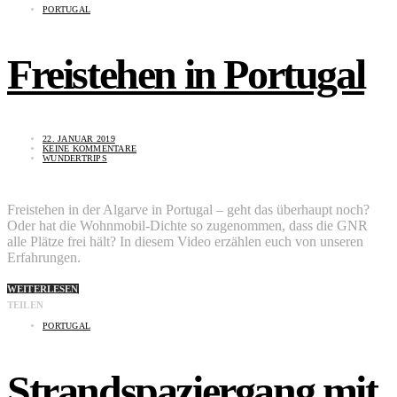
PORTUGAL
Freistehen in Portugal
22. JANUAR 2019
KEINE KOMMENTARE
WUNDERTRIPS
Freistehen in der Algarve in Portugal – geht das überhaupt noch?
Oder hat die Wohnmobil-Dichte so zugenommen, dass die GNR
alle Plätze frei hält? In diesem Video erzählen euch von unseren
Erfahrungen.
WEITERLESEN
TEILEN
PORTUGAL
Strandspaziergang mit