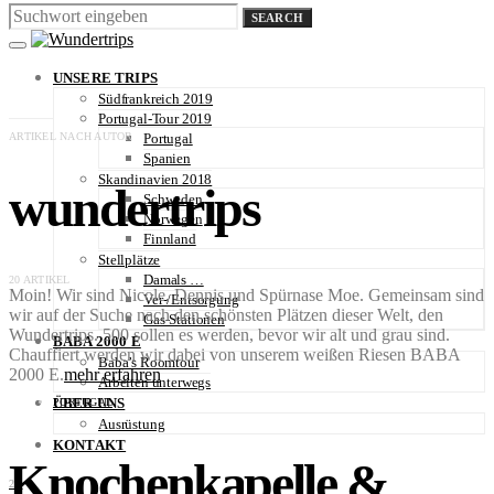
SEARCH
UNSERE TRIPS
Südfrankreich 2019
Portugal-Tour 2019
ARTIKEL NACH AUTOR
Portugal
Spanien
Skandinavien 2018
wundertrips
Schweden
Norwegen
Finnland
Stellplätze
Damals …
20 ARTIKEL
Moin! Wir sind Nicole, Dennis und Spürnase Moe. Gemeinsam sind
Ver-/Entsorgung
wir auf der Suche nach den schönsten Plätzen dieser Welt, den
Gas-Stationen
Wundertrips. 500 sollen es werden, bevor wir alt und grau sind.
BABA 2000 E
Chauffiert werden wir dabei von unserem weißen Riesen BABA
Baba’s Roomtour
2000 E.
mehr erfahren
Arbeiten unterwegs
ÜBER UNS
PORTUGAL
Ausrüstung
KONTAKT
Knochenkapelle &
2K