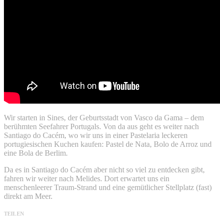
Wir starten in Sines, der Geburtsstadt von Vasco da Gama – dem
berühmten Seefahrer Portugals. Von da aus geht es weiter nach
Santiago do Cacém, wo wir uns in einer Pastelaria leckeren
portugiesischen Kuchen kaufen: Pastel de Nata, Bolo de Arroz und
eine Bola de Berlim.
Da es in Santiago do Cacém aber nicht so viel zu entdecken gibt,
fahren wir weiter nach Melides. Dort erwartet uns ein
menschenleerer Traum-Strand und eine gemütlicher Stellplatz (fast)
direkt am Meer.
TEILEN