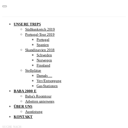
UNSERE TRIPS
Südfrankreich 2019
Portugal-Tour 2019
Portugal
Spanien
Skandinavien 2018
Schweden
Norwegen
Finnland
Stellplätze
Damals …
Ver-/Entsorgung
Gas-Stationen
BABA 2000 E
Baba’s Roomtour
Arbeiten unterwegs
ÜBER UNS
Ausrüstung
KONTAKT
SUCHE NACH: