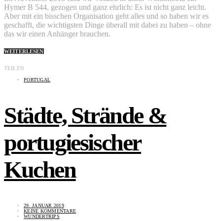
Hymer B 544, gezogen und ganz ehrlich: Es ist nicht ganz leicht.
Aber mit ein bisschen Organisation geht alles und so haben wir es
geschafft, die wichtigsten Dinge überall mit dabei zu haben – ohne
das wir einen Anhänger brauchen.
WEITERLESEN
TEILEN
PORTUGAL
Städte, Strände &
portugiesischer
Kuchen
29. JANUAR 2019
KEINE KOMMENTARE
WUNDERTRIPS