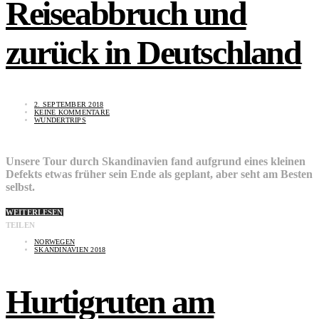
Reiseabbruch und
zurück in Deutschland
2. SEPTEMBER 2018
KEINE KOMMENTARE
WUNDERTRIPS
Unsere Tour durch Skandinavien fand aufgrund eines kleinen
Defekts etwas früher sein Ende als geplant, aber seht am Besten
selbst.
WEITERLESEN
TEILEN
NORWEGEN
SKANDINAVIEN 2018
Hurtigruten am