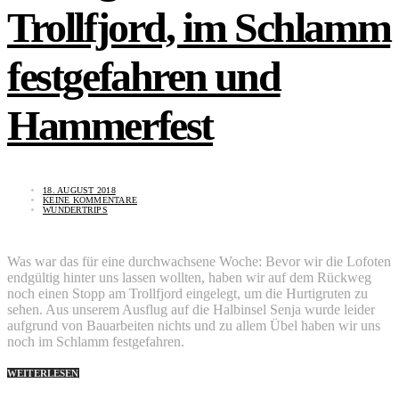
Trollfjord, im Schlamm
festgefahren und
Hammerfest
18. AUGUST 2018
KEINE KOMMENTARE
WUNDERTRIPS
Was war das für eine durchwachsene Woche: Bevor wir die Lofoten
endgültig hinter uns lassen wollten, haben wir auf dem Rückweg
noch einen Stopp am Trollfjord eingelegt, um die Hurtigruten zu
sehen. Aus unserem Ausflug auf die Halbinsel Senja wurde leider
aufgrund von Bauarbeiten nichts und zu allem Übel haben wir uns
noch im Schlamm festgefahren.
WEITERLESEN