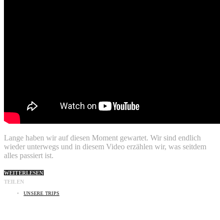
Lange haben wir auf diesen Moment gewartet. Wir sind endlich
wieder unterwegs und in diesem Video erzählen wir, was seitdem
alles passiert ist.
WEITERLESEN
TEILEN
UNSERE TRIPS