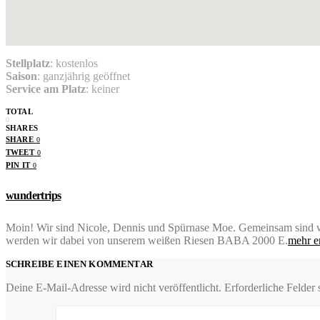
Stellplatz
: kostenlos
Saison
: ganzjährig geöffnet
Service am Platz
: keiner
TOTAL
0
SHARES
SHARE
0
TWEET
0
PIN IT
0
wundertrips
Moin! Wir sind Nicole, Dennis und Spürnase Moe. Gemeinsam sind wir 
werden wir dabei von unserem weißen Riesen BABA 2000 E.
mehr e
SCHREIBE EINEN KOMMENTAR
Deine E-Mail-Adresse wird nicht veröffentlicht.
Erforderliche Felder 