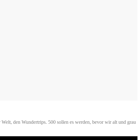
Welt, den Wundertrips. 500 sollen es werden, bevor wir alt und grau