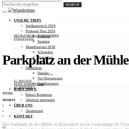
SEARCH
UNSERE TRIPS
Südfrankreich 2019
Portugal-Tour 2019
MECKLENBURG-VORPOMMERN
Portugal
STELLPLÄTZE
Spanien
Skandinavien 2018
Schweden
Parkplatz an der Mühle
Norwegen
Finnland
Stellplätze
Damals …
Ver-/Entsorgung
12. MAI 2018
Gas-Stationen
KEINE KOMMENTARE
WUNDERTRIPS
BABA 2000 E
TOTAL
Baba’s Roomtour
0
Arbeiten unterwegs
SHARES
0
ÜBER UNS
0
Ausrüstung
0
KONTAKT
Der Parkplatz an der Mühle in Boiensdorf ist ein Geheimtipp für Fre
2K