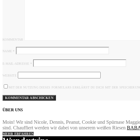
KOMMENTAR
NAME
*
E-MAIL-ADRESSE
*
WEBSITE
MIT DER NUTZUNG DIESES FORMULARS ERKLÄRST DU DICH MIT DER SPEICHERUN
ÜBER UNS
Moin! Wir sind Nicole, Dennis, Peanut, Cookie und Spürnase Maggie.
sind. Chauffiert werden wir dabei von unserem weißen Riesen
BABA
MEHR ERFAHREN