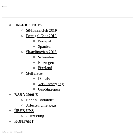
UNSERE TRIPS
Südfrankreich 2019
Portugal-Tour 2019
Portugal
Spanien
Skandinavien 2018
Schweden
Norwegen
Finnland
Stellplätze
Damals …
Ver-/Entsorgung
Gas-Stationen
BABA 2000 E
Baba’s Roomtour
Arbeiten unterwegs
ÜBER UNS
Ausrüstung
KONTAKT
SUCHE NACH: