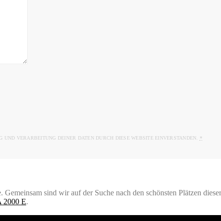
G UND VERARBEITUNG DEINER DATEN DURCH DIESE WEBSITE EINVERSTANDEN.
*
 Gemeinsam sind wir auf der Suche nach den schönsten Plätzen dieser 
 2000 E
.