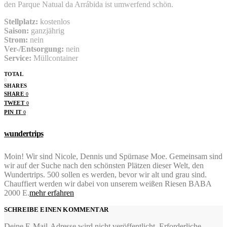
den Parque Natual da Arrábida ist umwerfend schön.
Stellplatz:
kostenlos
Saison:
ganzjährig
Strom:
nein
Ver-/Entsorgung:
nein
Service:
Müllcontainer
TOTAL
0
SHARES
SHARE
0
TWEET
0
PIN IT
0
wundertrips
Moin! Wir sind Nicole, Dennis und Spürnase Moe. Gemeinsam sind
wir auf der Suche nach den schönsten Plätzen dieser Welt, den
Wundertrips. 500 sollen es werden, bevor wir alt und grau sind.
Chauffiert werden wir dabei von unserem weißen Riesen BABA
2000 E.
mehr erfahren
SCHREIBE EINEN KOMMENTAR
Deine E-Mail-Adresse wird nicht veröffentlicht.
Erforderliche