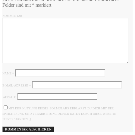
Felder sind mit
*
markiert
KOMMENTAR
NAME
*
E-MAIL-ADRESSE
*
WEBSITE
MIT DER NUTZUNG DIESES FORMULARS ERKLÄRST DU DICH MIT DER
SPEICHERUNG UND VERARBEITUNG DEINER DATEN DURCH DIESE WEBSITE
EINVERSTANDEN.
*