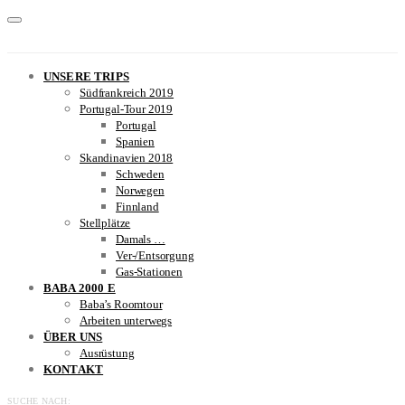
UNSERE TRIPS
Südfrankreich 2019
Portugal-Tour 2019
Portugal
Spanien
Skandinavien 2018
Schweden
Norwegen
Finnland
Stellplätze
Damals …
Ver-/Entsorgung
Gas-Stationen
BABA 2000 E
Baba’s Roomtour
Arbeiten unterwegs
ÜBER UNS
Ausrüstung
KONTAKT
SUCHE NACH: