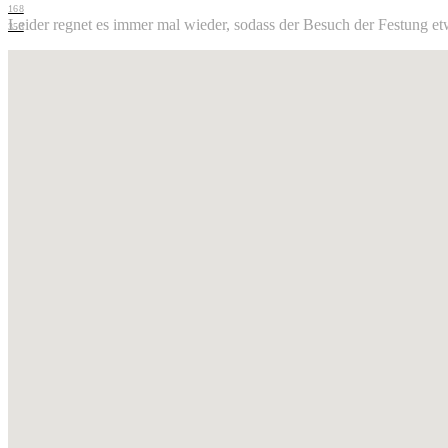
168
Leider regnet es immer mal wieder, sodass der Besuch der Festung et
353