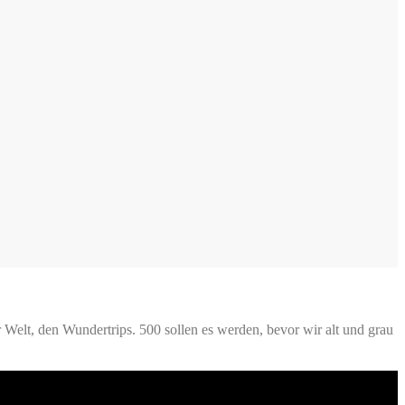
Welt, den Wundertrips. 500 sollen es werden, bevor wir alt und grau