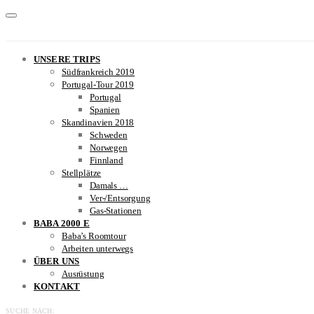
UNSERE TRIPS
Südfrankreich 2019
Portugal-Tour 2019
Portugal
Spanien
Skandinavien 2018
Schweden
Norwegen
Finnland
Stellplätze
Damals …
Ver-/Entsorgung
Gas-Stationen
BABA 2000 E
Baba’s Roomtour
Arbeiten unterwegs
ÜBER UNS
Ausrüstung
KONTAKT
SUCHE NACH: