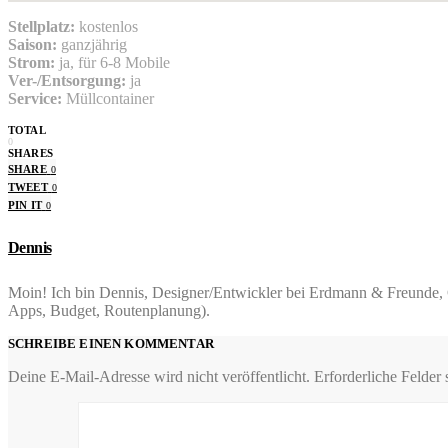
Stellplatz:
kostenlos
Saison:
ganzjährig
Strom:
ja, für 6-8 Mobile
Ver-/Entsorgung:
ja
Service:
Müllcontainer
TOTAL
0
SHARES
SHARE
0
TWEET
0
PIN IT
0
Dennis
Moin! Ich bin Dennis, Designer/Entwickler bei Erdmann & Freunde, C
Apps, Budget, Routenplanung).
SCHREIBE EINEN KOMMENTAR
Deine E-Mail-Adresse wird nicht veröffentlicht.
Erforderliche Felder 