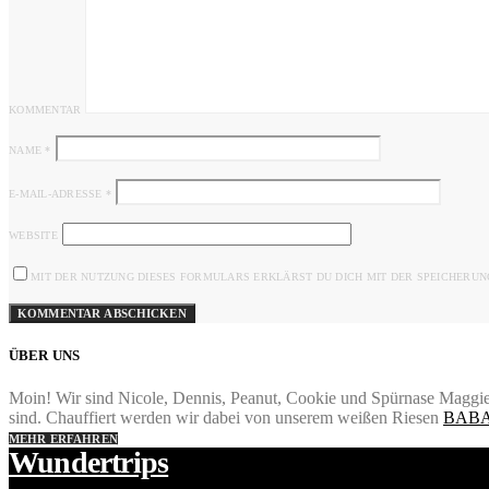
KOMMENTAR
NAME
*
E-MAIL-ADRESSE
*
WEBSITE
MIT DER NUTZUNG DIESES FORMULARS ERKLÄRST DU DICH MIT DER SPEICHERUN
ÜBER UNS
Moin! Wir sind Nicole, Dennis, Peanut, Cookie und Spürnase Maggie.
sind. Chauffiert werden wir dabei von unserem weißen Riesen
BABA
MEHR ERFAHREN
Wundertrips