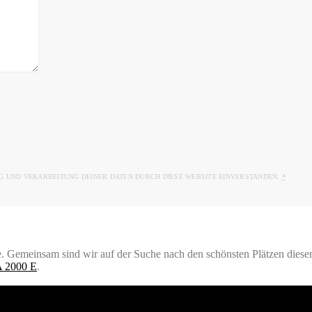
G UND VERARBEITUNG DEINER DATEN DURCH DIESE WEBSITE EINVERSTANDEN.
*
 Gemeinsam sind wir auf der Suche nach den schönsten Plätzen dieser 
 2000 E
.