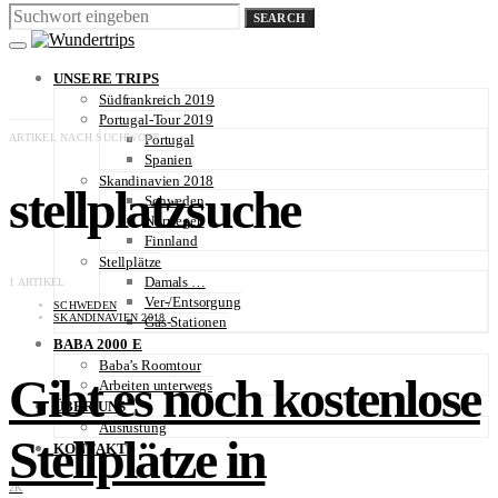
SEARCH
UNSERE TRIPS
Südfrankreich 2019
Portugal-Tour 2019
ARTIKEL NACH SUCHWORT
Portugal
Spanien
Skandinavien 2018
stellplatzsuche
Schweden
Norwegen
Finnland
Stellplätze
Damals …
1 ARTIKEL
Ver-/Entsorgung
SCHWEDEN
SKANDINAVIEN 2018
Gas-Stationen
BABA 2000 E
Baba’s Roomtour
Gibt es noch kostenlose
Arbeiten unterwegs
ÜBER UNS
Ausrüstung
Stellplätze in
KONTAKT
2K