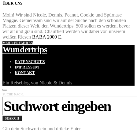
ÜBER UNS
Moin! Wir sind Nicole, Dennis, Peanut, Cookie und Spürnase
Maggie. Gemeinsam sind wir auf der Suche nach den schönsten
Plätzen dieser Welt, den Wundertrips. 500 sollen es werden, bevor
wir alt und grau sind. Chauffiert werden wir dabei von unserem
weißen Riesen
BABA 2000 E
.
MEHR ERFAHREN
Wundertrips
DATENSCHUTZ
IMPRESSUM
KONTAKT
Ein Reiseblog von Nicole & Dennis
SUCHE NACH:
SEARCH
Gib dein Suchwort ein und drücke Enter.