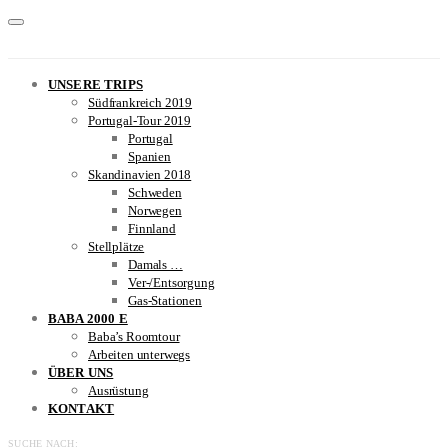
UNSERE TRIPS
Südfrankreich 2019
Portugal-Tour 2019
Portugal
Spanien
Skandinavien 2018
Schweden
Norwegen
Finnland
Stellplätze
Damals …
Ver-/Entsorgung
Gas-Stationen
BABA 2000 E
Baba’s Roomtour
Arbeiten unterwegs
ÜBER UNS
Ausrüstung
KONTAKT
SUCHE NACH: