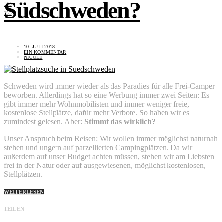
Südschweden?
168
353
10. JULI 2018
EIN KOMMENTAR
NICOLE
Schweden wird immer wieder als das Paradies für alle Frei-Camper
beworben. Allerdings hat so eine Werbung immer zwei Seiten: Es
gibt immer mehr Wohnmobilisten und immer weniger freie,
kostenlose Stellplätze, dafür mehr Verbote. So haben wir es
zumindest gelesen. Aber:
Stimmt das wirklich?
Unser Anspruch beim Reisen: Wir wollen immer möglichst naturnah
stehen und ungern auf parzellierten Campingplätzen. Da wir
außerdem auf unser Budget achten müssen, stehen wir am Liebsten
frei in der Natur oder auf ausgewiesenen, möglichst kostenlosen,
Stellplätzen.
WEITERLESEN
TEILEN