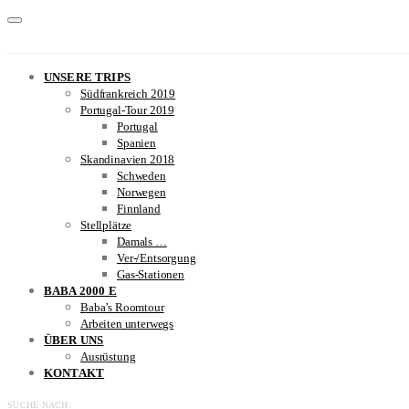
UNSERE TRIPS
Südfrankreich 2019
Portugal-Tour 2019
Portugal
Spanien
Skandinavien 2018
Schweden
Norwegen
Finnland
Stellplätze
Damals …
Ver-/Entsorgung
Gas-Stationen
BABA 2000 E
Baba’s Roomtour
Arbeiten unterwegs
ÜBER UNS
Ausrüstung
KONTAKT
SUCHE NACH: