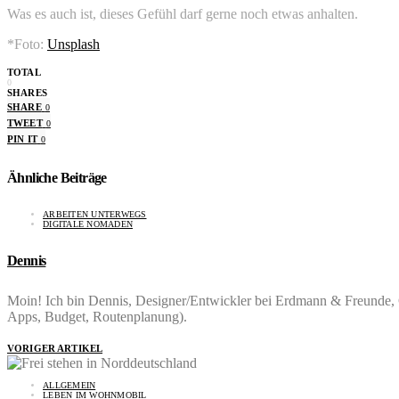
Was es auch ist, dieses Gefühl darf gerne noch etwas anhalten.
*Foto:
Unsplash
TOTAL
0
SHARES
SHARE
0
TWEET
0
PIN IT
0
Ähnliche Beiträge
ARBEITEN UNTERWEGS
DIGITALE NOMADEN
Dennis
Moin! Ich bin Dennis, Designer/Entwickler bei Erdmann & Freunde, C
Apps, Budget, Routenplanung).
VORIGER ARTIKEL
ALLGEMEIN
LEBEN IM WOHNMOBIL