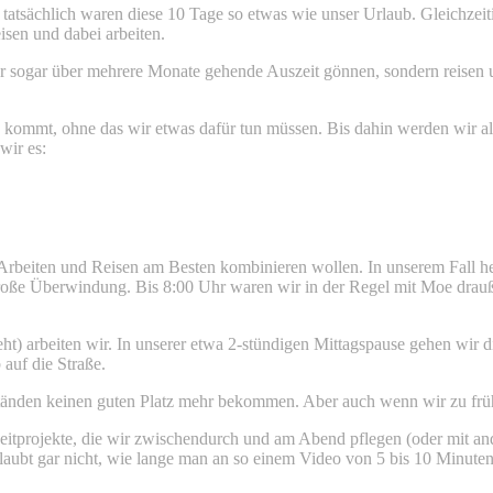
tatsächlich waren diese 10 Tage so etwas wie unser Urlaub. Gleichzei
isen und dabei arbeiten.
r sogar über mehrere Monate gehende Auszeit gönnen, sondern reisen 
kommt, ohne das wir etwas dafür tun müssen. Bis dahin werden wir als
wir es:
 Arbeiten und Reisen am Besten kombinieren wollen. In unserem Fall h
 große Überwindung. Bis 8:00 Uhr waren wir in der Regel mit Moe drau
ht) arbeiten wir. In unserer etwa 2-stündigen Mittagspause gehen wir 
auf die Straße.
Umständen keinen guten Platz mehr bekommen. Aber auch wenn wir zu fr
itprojekte, die wir zwischendurch und am Abend pflegen (oder mit ande
hr glaubt gar nicht, wie lange man an so einem Video von 5 bis 10 Minut