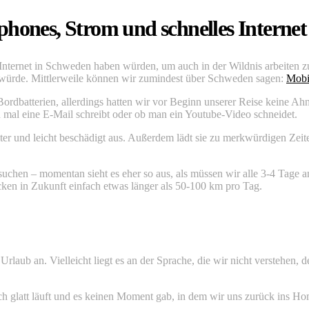
hones, Strom und schnelles Internet
 Internet in Schweden haben würden, um auch in der Wildnis arbeiten
 würde. Mittlerweile können wir zumindest über Schweden sagen:
Mobil
ordbatterien, allerdings hatten wir vor Beginn unserer Reise keine A
n mal eine E-Mail schreibt oder ob man ein Youtube-Video schneidet.
er und leicht beschädigt aus. Außerdem lädt sie zu merkwürdigen Zeite
uchen – momentan sieht es eher so aus, als müssen wir alle 3-4 Tage an 
cken in Zukunft einfach etwas länger als 50-100 km pro Tag.
laub an. Vielleicht liegt es an der Sprache, die wir nicht verstehen, 
emlich glatt läuft und es keinen Moment gab, in dem wir uns zurück ins 