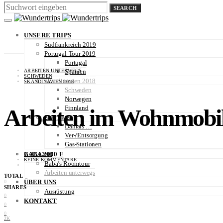
SEARCH
UNSERE TRIPS
Südfrankreich 2019
Portugal-Tour 2019
Portugal
ARBEITEN UNTERWEGS
Spanien
SCHWEDEN
Skandinavien 2018
SKANDINAVIEN 2018
Schweden
Norwegen
Finnland
Arbeiten im Wohnmobil 
Stellplätze
Damals …
Ver-/Entsorgung
Gas-Stationen
BABA 2000 E
6. JULI 2018
KEINE KOMMENTARE
Baba’s Roomtour
Arbeiten unterwegs
TOTAL
ÜBER UNS
0
SHARES
Ausrüstung
0
KONTAKT
0
0
2K