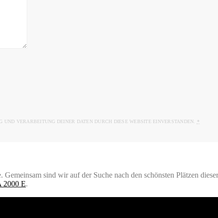
G UND VERARBEITUNG DEINER DATEN DURCH DIESE WEBSITE EINVERSTANDEN.
*
 Gemeinsam sind wir auf der Suche nach den schönsten Plätzen dieser 
 2000 E
.