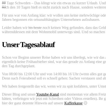
168
10 Tage Schweden – Das klingt wie ein etwas zu kurzer Urlaub. Und 
353
nach den 10 Tagen hieß es nicht zurück nach Hause, sondern weiterre
Für uns war von Anfang klar: wir wollen uns keine mehrwöchige ode
Jahren begonnen ein ortsunabhängiges Unternehmen aufzubauen.
Leider haben wir
bis heute
noch
keinen Weg gefunden, dass das Geld 
währenddessen mit dem Wohnmobil unterwegs sind. Und so machen 
Unser Tagesablauf
Schon vor Beginn unserer Reise haben wir uns überlegt, wie wir das
eigentlich keine Frühaufsteher sind, war das gerade zu Anfang eine
den Tag durchgeplant.
Von 08:00 bis 12:00 Uhr und von 14:00 bis 16 Uhr (wenn alles gut ge
Denn nach Feierabend soll es schnell gehen: Sachen verstauen und ab 
Wir haben festgestellt das wir, wenn wir zu spät losfahren, unter 
Dieser Blog und unser
Youtube-Kanal
sind momentan vor allem Freize
hätten, verbringen wir jetzt mit Schreiben oder Videos erstellen). I
hier der ganz dezente Hinweis auf unsere
Kaffeekasse
😉