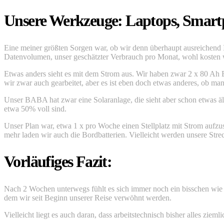
Unsere Werkzeuge: Laptops, Smartp
Eine meiner größten Sorgen war, ob wir denn überhaupt ausreichend
Datenvolumen, unser geschätzter Verbrauch pro Monat, wohl kosten
Etwas anders sieht es mit dem Strom aus. Wir haben zwar 2 x 80 Ah B
wir zwar auch gearbeitet, aber es ist eben doch etwas anderes, ob ma
Unser BABA hat zwar eine Solaranlage, die sieht aber schon etwas ält
etwa 50% voll sind.
Unser Plan war, etwa 1 x pro Woche einen Stellplatz mit Strom aufzus
mehr laden wir auch die Bordbatterien. Vielleicht werden unsere Stre
Vorläufiges Fazit:
Nach 2 Wochen unterwegs fühlt es sich immer noch ein bisschen wie Ur
dem wir seit Beginn unserer Reise verwöhnt werden.
Vielleicht liegt es auch daran, dass arbeitstechnisch bisher alles zi