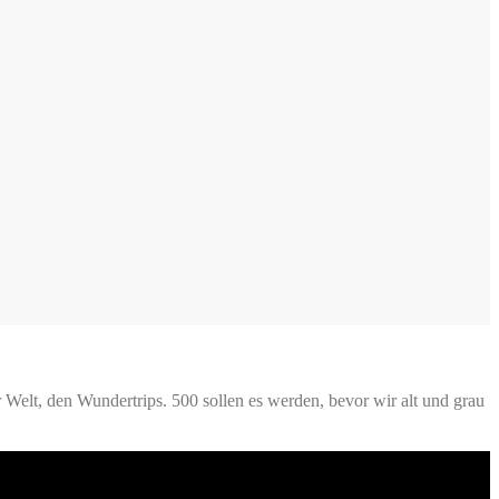
Welt, den Wundertrips. 500 sollen es werden, bevor wir alt und grau