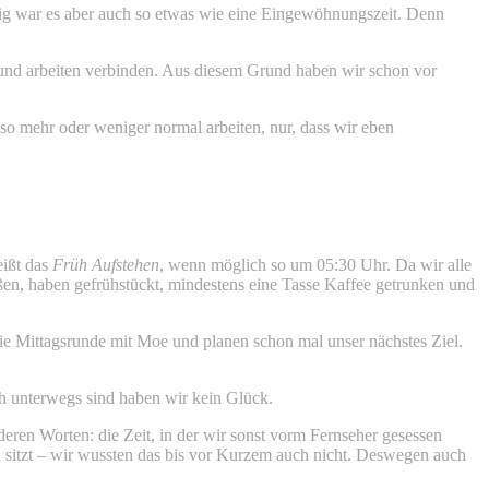
tig war es aber auch so etwas wie eine Eingewöhnungszeit. Denn
und arbeiten verbinden. Aus diesem Grund haben wir schon vor
o mehr oder weniger normal arbeiten, nur, dass wir eben
eißt das
Früh Aufstehen
, wenn möglich so um 05:30 Uhr. Da wir alle
ßen, haben gefrühstückt, mindestens eine Tasse Kaffee getrunken und
die Mittagsrunde mit Moe und planen schon mal unser nächstes Ziel.
üh unterwegs sind haben wir kein Glück.
ren Worten: die Zeit, in der wir sonst vorm Fernseher gesessen
en sitzt – wir wussten das bis vor Kurzem auch nicht. Deswegen auch