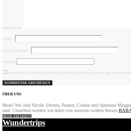
KOMMENTAR
NAME
*
E-MAIL-ADRESSE
*
WEBSITE
MIT DER NUTZUNG DIESES FORMULARS ERKLÄRST DU DICH MIT DER SPEICHERUN
ÜBER UNS
Moin! Wir sind Nicole, Dennis, Peanut, Cookie und Spürnase Maggie.
sind. Chauffiert werden wir dabei von unserem weißen Riesen
BABA
MEHR ERFAHREN
Wundertrips