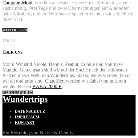
Camping-Mobil
wirklich austesten. Erstes Fazit: Schon gut, aber
ausbaufähig. Drei Tage und zwei Übernachtungen auf Autohöfen
nahe Nürnberg und am Wörthersee später erreichten wir schließlich
unser Ziel.
WEITERLESEN
TEILEN
ÜBER UNS
Moin! Wir sind Nicole, Dennis, Peanut, Cookie und Spürnase
Maggie. Gemeinsam sind wir auf der Suche nach den schönsten
Plätzen dieser Welt, den Wundertrips. 500 sollen es werden, bevor
wir alt und grau sind. Chauffiert werden wir dabei von unserem
weißen Riesen
BABA 2000 E
.
MEHR ERFAHREN
Wundertrips
DATENSCHUTZ
IMPRESSUM
KONTAKT
Ein Reiseblog von Nicole & Dennis