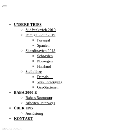
UNSERE TRIPS
Südfrankreich 2019
Portugal-Tour 2019
Portugal
Spanien
Skandinavien 2018
Schweden
Norwegen
Finnland
Stellplätze
Damals …
Ver-/Entsorgung
Gas-Stationen
BABA 2000 E
Baba’s Roomtour
Arbeiten unterwegs
ÜBER UNS
Ausrüstung
KONTAKT
SUCHE NACH: