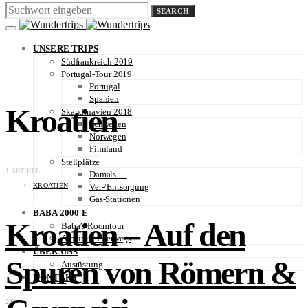
SEARCH
UNSERE TRIPS
Südfrankreich 2019
Portugal-Tour 2019
Portugal
Spanien
Kroatien
Skandinavien 2018
Schweden
Norwegen
Finnland
Stellplätze
1 ARTIKEL
Damals …
KROATIEN
Ver-/Entsorgung
Gas-Stationen
BABA 2000 E
Kroatien – Auf den
Baba’s Roomtour
Arbeiten unterwegs
ÜBER UNS
Spuren von Römern &
Ausrüstung
KONTAKT
2K