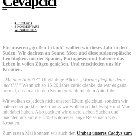
Cevapcici
168
353
4. JUNI 2014
9 KOMMENTARE
WUNDERTRIPS
Für unseren „großen Urlaub“ wollten wir dieses Jahr in den
Süden. Wir dachten an Sonne, Meer und diese südeuropäische
Leichtigkeit, mit der Spanier, Portugiesen und Italiener das
Leben in vollen Zügen genießen. Und entschieden uns für
Kroatien.
„Mit dem Auto?!?“
Ungläubige Blicke.
„Warum fliegt ihr denn
nicht?!?“
Wenn ich so 15-20 Jahre zurückdenke, da war es ganz
normal, dass man in den Sommerurlaub mit dem Auto fuhr.
Wir wollten es jedoch nicht unseren Eltern gleichtun, sondern wir
hatten eher praktische Gründe: wir wollten schlichtweg Hund Moe
mit dabei haben. Also packten wir unsere sieben Sachen und
machten uns auf die 1.450 Kilometer lange Reise nach Krk,
Kroatien.
Zum ersten Mal konnten wir auch den
Umbau unseres Caddys zum