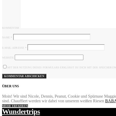
KOMMENTAR
NAME
*
E-MAIL-ADRESSE
*
WEBSITE
MIT DER NUTZUNG DIESES FORMULARS ERKLÄRST DU DICH MIT DER SPEICHERUN
ÜBER UNS
Moin! Wir sind Nicole, Dennis, Peanut, Cookie und Spürnase Maggie.
sind. Chauffiert werden wir dabei von unserem weißen Riesen
BABA
MEHR ERFAHREN
Wundertrips