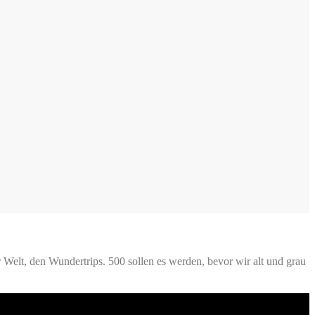
Welt, den Wundertrips. 500 sollen es werden, bevor wir alt und grau