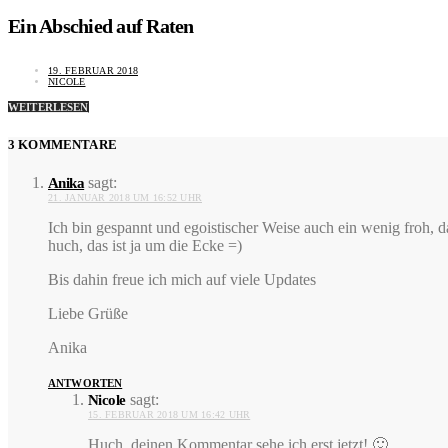
Ein Abschied auf Raten
19. FEBRUAR 2018
NICOLE
WEITERLESEN
3 KOMMENTARE
sagt:
Anika
21. JANUAR 2018 UM 16:52 UHR
Ich bin gespannt und egoistischer Weise auch ein wenig froh, da
huch, das ist ja um die Ecke =)
Bis dahin freue ich mich auf viele Updates
Liebe Grüße
Anika
ANTWORTEN
sagt:
Nicole
15. FEBRUAR 2018 UM 16:42 UHR
Huch, deinen Kommentar sehe ich erst jetzt! 🙂