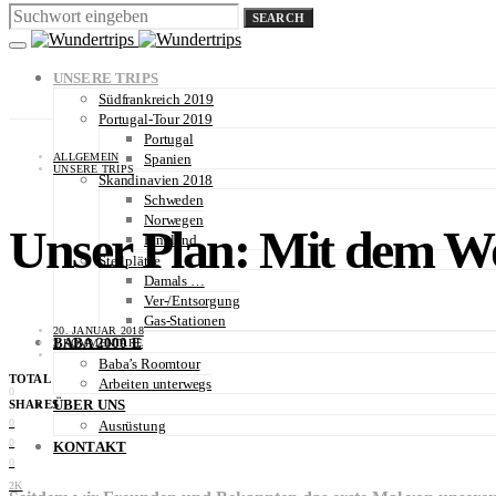
SEARCH
UNSERE TRIPS
Südfrankreich 2019
Portugal-Tour 2019
Portugal
ALLGEMEIN
Spanien
UNSERE TRIPS
Skandinavien 2018
Schweden
Norwegen
Unser Plan: Mit dem W
Finnland
Stellplätze
Damals …
Ver-/Entsorgung
Gas-Stationen
20. JANUAR 2018
BABA 2000 E
3 KOMMENTARE
Baba’s Roomtour
TOTAL
Arbeiten unterwegs
0
ÜBER UNS
SHARES
0
Ausrüstung
0
KONTAKT
0
2K