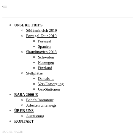
UNSERE TRIPS
Südfrankreich 2019
Portugal-Tour 2019
Portugal
Spanien
Skandinavien 2018
Schweden
Norwegen
Finnland
Stellplätze
Damals …
Ver-/Entsorgung
Gas-Stationen
BABA 2000 E
Baba’s Roomtour
Arbeiten unterwegs
ÜBER UNS
Ausrüstung
KONTAKT
SUCHE NACH: