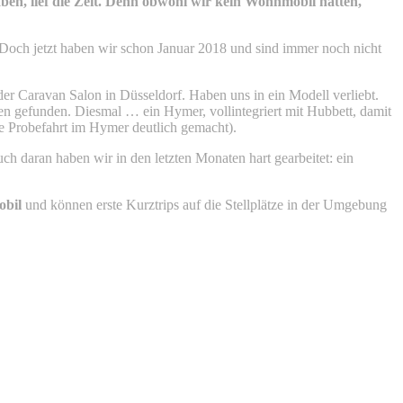
en, lief die Zeit. Denn obwohl wir kein Wohnmobil hatten,
 Doch jetzt haben wir schon Januar 2018 und sind immer noch nicht
r Caravan Salon in Düsseldorf. Haben uns in ein Modell verliebt.
 gefunden. Diesmal … ein Hymer, vollintegriert mit Hubbett, damit
ie Probefahrt im Hymer deutlich gemacht).
 daran haben wir in den letzten Monaten hart gearbeitet: ein
obil
und können erste Kurztrips auf die Stellplätze in der Umgebung