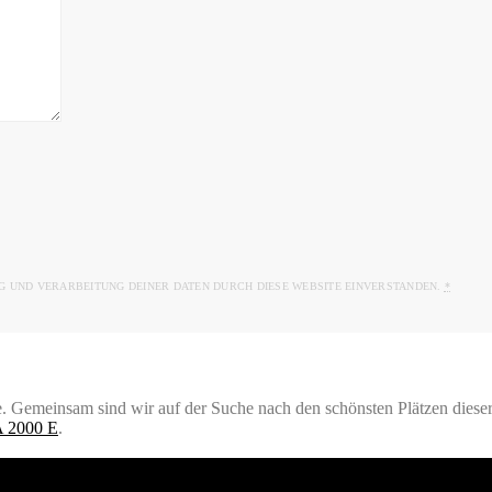
G UND VERARBEITUNG DEINER DATEN DURCH DIESE WEBSITE EINVERSTANDEN.
*
 Gemeinsam sind wir auf der Suche nach den schönsten Plätzen dieser 
 2000 E
.