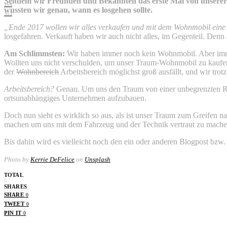
Seitdem wir Freunden und Bekannten das erste Mal von unserer 
168
wussten wir genau, wann es losgehen sollte.
353
„Ende 2017 wollen wir alles verkaufen und mit dem Wohnmobil eine
losgefahren. Verkauft haben wir auch nicht alles, im Gegenteil. Den
Am Schlimmsten:
Wir haben immer noch kein Wohnmobil. Aber immerh
Wollten uns nicht verschulden, um unser Traum-Wohnmobil zu kaufen
der
Wohnbereich
Arbeitsbereich möglichst groß ausfällt, und wir tro
Arbeitsbereich?
Genau. Um uns den Traum von einer unbegrenzten Reis
ortsunabhängiges Unternehmen aufzubauen.
Doch nun sieht es wirklich so aus, als ist unser Traum zum Greifen n
machen um uns mit dem Fahrzeug und der Technik vertraut zu mach
Bis dahin wird es vielleicht noch den ein oder anderen Blogpost bzw
Photo by
Kerrie DeFelice
on
Unsplash
TOTAL
0
SHARES
SHARE
0
TWEET
0
PIN IT
0