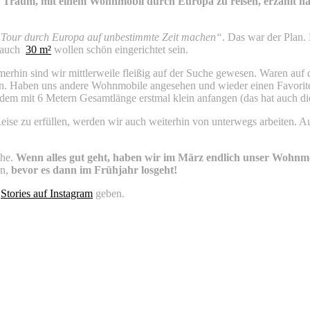
Traum, mit einem Wohnmobil durch Europa zu reisen, erzählt hab
 Tour durch Europa auf unbestimmte Zeit machen“
. Das war der Plan.
n auch
30 m²
wollen schön eingerichtet sein.
in sind wir mittlerweile fleißig auf der Suche gewesen. Waren auf de
. Haben uns andere Wohnmobile angesehen und wieder einen Favoriten
tzdem mit 6 Metern Gesamtlänge erstmal klein anfangen (das hat auch d
e zu erfüllen, werden wir auch weiterhin von unterwegs arbeiten. Auch
ahe.
Wenn alles gut geht, haben wir im März endlich unser Wohnm
en,
bevor es dann im Frühjahr losgeht!
.
Stories auf Instagram
geben.