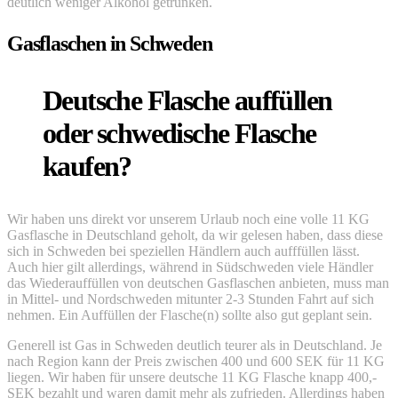
deutlich weniger Alkohol getrunken.
Gasflaschen in Schweden
Deutsche Flasche auffüllen
oder schwedische Flasche
kaufen?
Wir haben uns direkt vor unserem Urlaub noch eine volle 11 KG
Gasflasche in Deutschland geholt, da wir gelesen haben, dass diese
sich in Schweden bei speziellen Händlern auch aufffüllen lässt.
Auch hier gilt allerdings, während in Südschweden viele Händler
das Wiederauffüllen von deutschen Gasflaschen anbieten, muss man
in Mittel- und Nordschweden mitunter 2-3 Stunden Fahrt auf sich
nehmen. Ein Auffüllen der Flasche(n) sollte also gut geplant sein.
Generell ist Gas in Schweden deutlich teurer als in Deutschland. Je
nach Region kann der Preis zwischen 400 und 600 SEK für 11 KG
liegen. Wir haben für unsere deutsche 11 KG Flasche knapp 400,-
SEK bezahlt und waren damit mehr als zufrieden. Allerdings haben