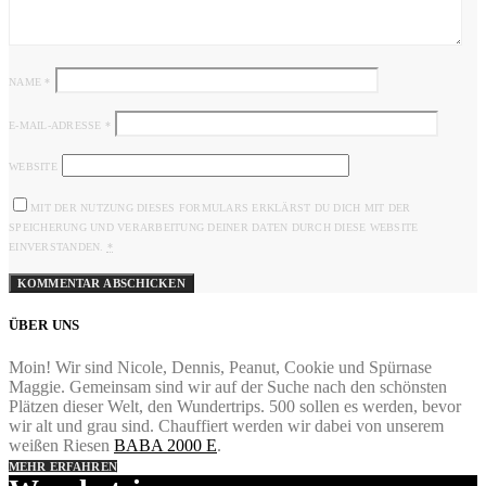
NAME
*
E-MAIL-ADRESSE
*
WEBSITE
MIT DER NUTZUNG DIESES FORMULARS ERKLÄRST DU DICH MIT DER
SPEICHERUNG UND VERARBEITUNG DEINER DATEN DURCH DIESE WEBSITE
EINVERSTANDEN.
*
ÜBER UNS
Moin! Wir sind Nicole, Dennis, Peanut, Cookie und Spürnase
Maggie. Gemeinsam sind wir auf der Suche nach den schönsten
Plätzen dieser Welt, den Wundertrips. 500 sollen es werden, bevor
wir alt und grau sind. Chauffiert werden wir dabei von unserem
weißen Riesen
BABA 2000 E
.
MEHR ERFAHREN