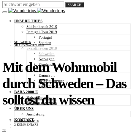
SEARCH
UNSERE TRIPS
Südfrankreich 2019
Portugal-Tour 2019
Portugal
SCHWEDEN
Spanien
SKANDINAVIEN 2018
Skandinavien 2018
Schweden
Norwegen
Mit dem Wohnmobil
Finnland
Stellplätze
Damals …
durch Schweden – Das
Ver-/Entsorgung
Gas-Stationen
BABA 2000 E
solltest du wissen
Baba’s Roomtour
Arbeiten unterwegs
ÜBER UNS
Ausrüstung
KONTAKT
24. AUGUST 2018
2 KOMMENTARE
2K