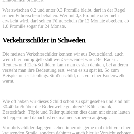
Wer zwischen 0,2 und unter 0,3 Promille bleibt, darf in der Regel
seinen Führerschein behalten. Wer mit 0,3 Promille oder mehr
erwischt wird, darf seinen Führerschein für 12 Monate abgeben, ab
1,0 Promille sogar für 24 Monate.
Verkehrsschilder in Schweden
Die meisten Verkehrsschilder kennen wir aus Deutschland, auch
wenn hier häufig gelb statt weiß verwendet wird. Bei Radar-,
Rentier- und Elch-Schildern kann man es sich denken, bei anderen
versteht man ihre Bedeutung erst, wenn es zu spät ist. So zum
Beispiel unser Lieblings-Straßenschild, das vor einer Bodenwelle
warnt.
Wie oft haben wir dieses Schild schon zu spät gesehen und sind mit
30-40 km/h über die Bodenwelle gefahren?! Kühlschrank,
Besteckfach, Töpfe und Teller quittieren dies dann mit einem lauten
Scheppern und danach ist erstmal neu sortieren angesagt.
Vorfahrtsschilder dagegen stehen innerorts gerne mal nicht vor einer
kreuzenden Straße, sondern dahinter – auch hier ist Vorsicht geboten