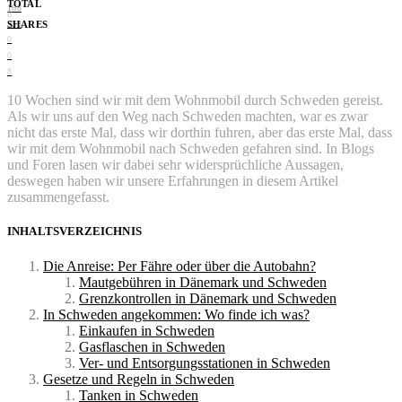
TOTAL
168
8
SHARES
353
0
0
8
10 Wochen sind wir mit dem Wohnmobil durch Schweden gereist.
Als wir uns auf den Weg nach Schweden machten, war es zwar
nicht das erste Mal, dass wir dorthin fuhren, aber das erste Mal, dass
wir mit dem Wohnmobil nach Schweden gefahren sind. In Blogs
und Foren lasen wir dabei sehr widersprüchliche Aussagen,
deswegen haben wir unsere Erfahrungen in diesem Artikel
zusammengefasst.
INHALTSVERZEICHNIS
Die Anreise: Per Fähre oder über die Autobahn?
Mautgebühren in Dänemark und Schweden
Grenzkontrollen in Dänemark und Schweden
In Schweden angekommen: Wo finde ich was?
Einkaufen in Schweden
Gasflaschen in Schweden
Ver- und Entsorgungsstationen in Schweden
Gesetze und Regeln in Schweden
Tanken in Schweden