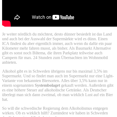
Je weiter nördlich du möchtest, desto dünner besiedelt ist das Land
und auch bei der Auswahl der Supermärkte wird es dünn. Einen
ICA findest du aber eigentlich immer, auch wenn du dafür ein paar
Kilometer mehr fahren musst, als bisher. Als Baumarkt Alternative
gibt es sonst noch Biltema, die ihren Parkplatz teilweise auch
Campern für max. 24 Stunden zum Übernachten im Wohnmobil
anbieten.
Alkohol gibt es in Schweden übrigens nur bis maximal 3,5% im
Supermarkt. Und so findet man auch im Supermarkt nur eine Light-
Variante von bekannten Biersorten. Alles über 3,5% kann nur in
einem sogenannten
Systembolaget
gekauft werden. Außerdem gibt
es eine höhere Steuer auf alkoholische Getränke. Als Deutscher
überlegt man sich dann zweimal, ob man wirklich Lust auf ein Bier
hat.
So will die schwedische Regierung dem Alkoholismus entgegen
wirken. Ob es wirklich hilft? Zumindest wir haben in Schweden