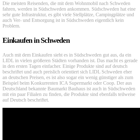
Die meisten Reisenden, die mit dem Wohnmobil nach Schweden
fahren, werden in Südschweden ankommen. Südschweden hat eine
sehr gute Infrastruktur, es gibt viele Stellplätze, Campingplätze und
auch Ver- und Entsorgung ist in Südschweden eigentlich kein
Problem.
Einkaufen in Schweden
Auch mit dem Einkaufen sieht es in Südschweden gut aus, da ein
LIDL in vielen größeren Städten vorhanden ist. Das macht es gerade
in den ersten Tagen einfacher. Einige Produkte sind auf deutsch
beschriftet und auch preislich orientiert sich LIDL Schweden eher
an deutschen Preisen, es ist also sogar ein wenig günstiger als zum
Beispiel beim Konkurrenten ICA Supermarkt oder Coop. Der aus
Deutschland bekannte Baumarkt Bauhaus ist auch in Südschweden
mit ein paar Filialen zu finden, die Produkte sind ebenfalls teilweise
auf Deutsch beschriftet.