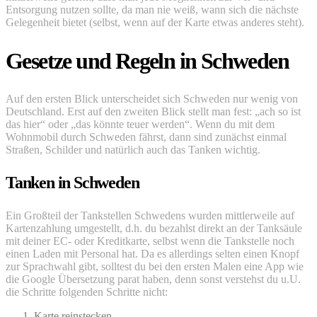
Entsorgung nutzen sollte, da man nie weiß, wann sich die nächste
Gelegenheit bietet (selbst, wenn auf der Karte etwas anderes steht).
Gesetze und Regeln in Schweden
Auf den ersten Blick unterscheidet sich Schweden nur wenig von
Deutschland. Erst auf den zweiten Blick stellt man fest: „ach so ist
das hier“ oder „das könnte teuer werden“. Wenn du mit dem
Wohnmobil durch Schweden fährst, dann sind zunächst einmal
Straßen, Schilder und natürlich auch das Tanken wichtig.
Tanken in Schweden
Ein Großteil der Tankstellen Schwedens wurden mittlerweile auf
Kartenzahlung umgestellt, d.h. du bezahlst direkt an der Tanksäule
mit deiner EC- oder Kreditkarte, selbst wenn die Tankstelle noch
einen Laden mit Personal hat. Da es allerdings selten einen Knopf
zur Sprachwahl gibt, solltest du bei den ersten Malen eine App wie
die Google Übersetzung parat haben, denn sonst verstehst du u.U.
die Schritte folgenden Schritte nicht:
Karte reinstecken