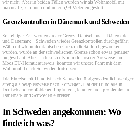
wir nicht. Aber in beiden Fällen wurden wir als Wohnmobil mit
maximal 3,5 Tonnen und unter 5,99 Meter eingestuft.
Grenzkontrollen in Dänemark und Schweden
Seit einiger Zeit werden an der Grenze Deutschland—Dänemark
und Dänemark—Schweden wieder Grenzkontrollen durchgeführt.
Während wir an der dänischen Grenze direkt durchgewunken
wurden, wurde an der schwedischen Grenze schon etwas genauer
hingeschaut. Aber nach kurzer Kontrolle unserer Ausweise und
Moes EU-Heimtierausweis, konnten wir unsere Fahrt mit dem
Wohnmobil nach Schweden fortsetzen.
Die Einreise mit Hund ist nach Schweden übrigens deutlich weniger
streng als beispielsweise nach Norwegen. Hat der Hund alle in
Deutschland empfohlenen Impfungen, kann er auch problemlos in
Dänemark und Schweden einreisen.
In Schweden angekommen: Wo
finde ich was?