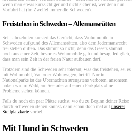
wenn man etwas kurzsichtiger und nicht sicher ist, wer denn nun
Vorfahrt hat (im Zweifel immer die Schweden).
Freistehen in Schweden – Allemansrätten
Seit Jahrzehnten kursiert das Gerücht, dass Wohnmobile in
Schweden aufgrund des Allemansrätten, also dem Jedermansrecht
frei stehen düften. Das stimmt so nicht, denn das Gesetz stammt
noch aus einer Zeit, bevor es Wohnmobile gab und besagt lediglich,
dass man sein Zelt in der freien Natur aufbauen darf.
Trotzdem sind die Schweden sehr tolerant, was das freistehen, sei es
mit Wohnmobil, Van oder Wohnwagen, betrift. Nur in
Nationalparks ist das Übernachten strengstens verboten, ansonsten
haben wir im Wald, am See oder auf einem Parkplatz ohne
Probleme stehen können.
Falls du noch ein paar Plätze suchst, wo du zu Beginn deiner Reise
durch Schweden stehen kannst, dann schau doch mal auf
unserer
Stellplatzkarte
vorbei.
Mit Hund in Schweden