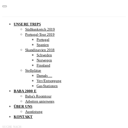
UNSERE TRIPS
Südfrankreich 2019
Portugal-Tour 2019
Portugal
Spanien
Skandinavien 2018
Schweden
Norwegen
Finnland
Stellplätze
Damals …
Ver-/Entsorgung
Gas-Stationen
BABA 2000 E
Baba’s Roomtour
Arbeiten unterwegs
ÜBER UNS
Ausrüstung
KONTAKT
SUCHE NACH: