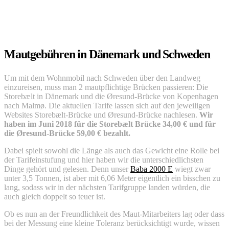
Mautgebühren in Dänemark und Schweden
Um mit dem Wohnmobil nach Schweden über den Landweg
einzureisen, muss man 2 mautpflichtige Brücken passieren: Die
Storebælt in Dänemark und die Øresund-Brücke von Kopenhagen
nach Malmø. Die aktuellen Tarife lassen sich auf den jeweiligen
Websites Storebælt-Brücke und Øresund-Brücke nachlesen.
Wir
haben im Juni 2018 für die Storebælt Brücke 34,00 € und für
die Øresund-Brücke 59,00 € bezahlt.
Dabei spielt sowohl die Länge als auch das Gewicht eine Rolle bei
der Tarifeinstufung und hier haben wir die unterschiedlichsten
Dinge gehört und gelesen. Denn unser
Baba 2000 E
wiegt zwar
unter 3,5 Tonnen, ist aber mit 6,06 Meter eigentlich ein bisschen zu
lang, sodass wir in der nächsten Tarifgruppe landen würden, die
auch gleich doppelt so teuer ist.
Ob es nun an der Freundlichkeit des Maut-Mitarbeiters lag oder dass
bei der Messung eine kleine Toleranz berücksichtigt wurde, wissen