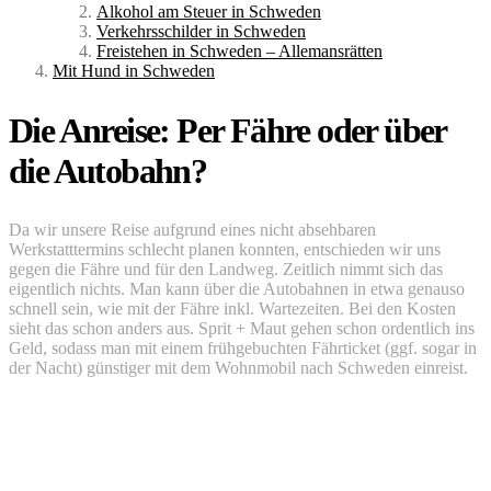
Alkohol am Steuer in Schweden
Verkehrsschilder in Schweden
Freistehen in Schweden – Allemansrätten
Mit Hund in Schweden
Die Anreise: Per Fähre oder über
die Autobahn?
Da wir unsere Reise aufgrund eines nicht absehbaren
Werkstatttermins schlecht planen konnten, entschieden wir uns
gegen die Fähre und für den Landweg. Zeitlich nimmt sich das
eigentlich nichts. Man kann über die Autobahnen in etwa genauso
schnell sein, wie mit der Fähre inkl. Wartezeiten. Bei den Kosten
sieht das schon anders aus. Sprit + Maut gehen schon ordentlich ins
Geld, sodass man mit einem frühgebuchten Fährticket (ggf. sogar in
der Nacht) günstiger mit dem Wohnmobil nach Schweden einreist.