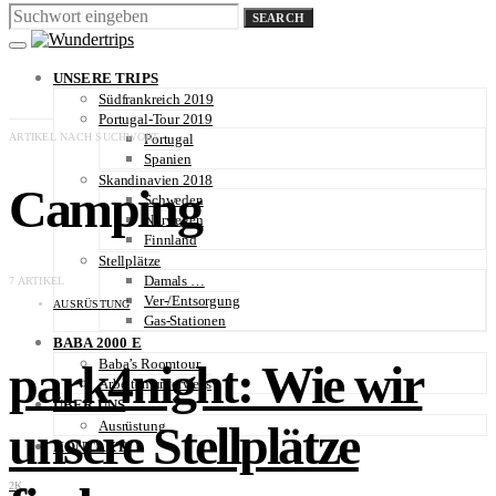
SEARCH
UNSERE TRIPS
Südfrankreich 2019
Portugal-Tour 2019
ARTIKEL NACH SUCHWORT
Portugal
Spanien
Skandinavien 2018
Camping
Schweden
Norwegen
Finnland
Stellplätze
Damals …
7 ARTIKEL
Ver-/Entsorgung
AUSRÜSTUNG
Gas-Stationen
BABA 2000 E
Baba’s Roomtour
park4night: Wie wir
Arbeiten unterwegs
ÜBER UNS
unsere Stellplätze
Ausrüstung
KONTAKT
2K