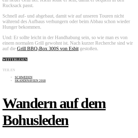
Rucksack passt.
Schnell auf- und abgebaut, damit wir auf unseren Touren nicht
während des Aufbaus verhungern oder beim Abbau schon wieder
Hunger bekommen.
Und: Er sollte leicht in der Handhabung sein, so wie man es von
einem normalen Grill gewohnt ist. Nach kurzer Recherche sind wir
auf die
Grill BBQ-Box 300S von Esbit
gestoßen.
WEITERLESEN
TEILEN
SCHWEDEN
SKANDINAVIEN 2018
Wandern auf dem
Bohusleden