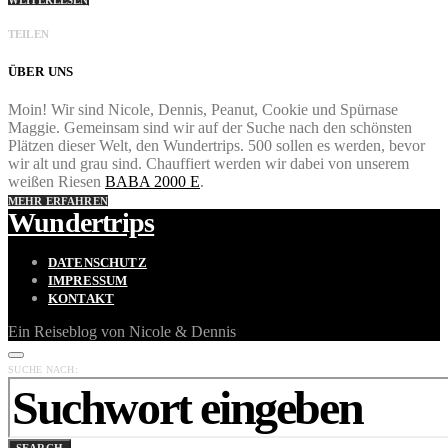
TEILEN
ÜBER UNS
Moin! Wir sind Nicole, Dennis, Peanut, Cookie und Spürnase
Maggie. Gemeinsam sind wir auf der Suche nach den schönsten
Plätzen dieser Welt, den Wundertrips. 500 sollen es werden, bevor
wir alt und grau sind. Chauffiert werden wir dabei von unserem
weißen Riesen
BABA 2000 E
.
MEHR ERFAHREN
Wundertrips
DATENSCHUTZ
IMPRESSUM
KONTAKT
Ein Reiseblog von Nicole & Dennis
SUCHE NACH: