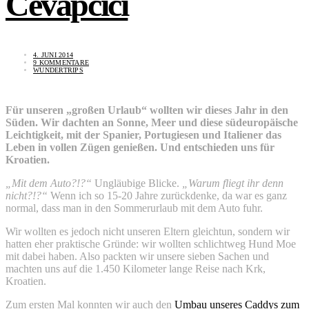
Cevapcici
4. JUNI 2014
9 KOMMENTARE
WUNDERTRIPS
Für unseren „großen Urlaub“ wollten wir dieses Jahr in den
Süden. Wir dachten an Sonne, Meer und diese südeuropäische
Leichtigkeit, mit der Spanier, Portugiesen und Italiener das
Leben in vollen Zügen genießen. Und entschieden uns für
Kroatien.
„Mit dem Auto?!?“
Ungläubige Blicke.
„Warum fliegt ihr denn
nicht?!?“
Wenn ich so 15-20 Jahre zurückdenke, da war es ganz
normal, dass man in den Sommerurlaub mit dem Auto fuhr.
Wir wollten es jedoch nicht unseren Eltern gleichtun, sondern wir
hatten eher praktische Gründe: wir wollten schlichtweg Hund Moe
mit dabei haben. Also packten wir unsere sieben Sachen und
machten uns auf die 1.450 Kilometer lange Reise nach Krk,
Kroatien.
Zum ersten Mal konnten wir auch den
Umbau unseres Caddys zum