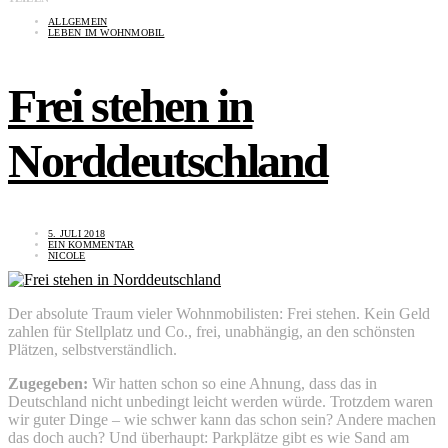
ALLGEMEIN
LEBEN IM WOHNMOBIL
Frei stehen in
Norddeutschland
5. JULI 2018
EIN KOMMENTAR
NICOLE
Der absolute Traum vieler Wohnmobilisten: Frei stehen. Kein Geld
zahlen für Stellplatz und Co., frei, unabhängig, an den schönsten
Plätzen, selbstverständlich.
Zugegeben:
Wir hatten schon so eine Ahnung, dass das in
Deutschland nicht unbedingt leicht werden würde. Trotzdem waren
wir guter Dinge – wie schwer kann das schon sein? Andere machen
das doch auch? Und überhaupt: Parkplätze gibt es wie Sand am