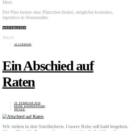
Meer.
Der Plan lautete also: Plätzchen finden, möglichst kostenlos,
irgendwo in Wassernähe.
WEITERLESEN
TEILEN
ALLGEMEIN
Ein Abschied auf
Raten
19. FEBRUAR 2018
KEINE KOMMENTARE
NICOLE
Wir stehen in den Startlöchern. Unsere Reise soll bald losgehen.