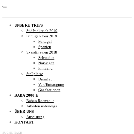
UNSERE TRIPS
Südfrankreich 2019
Portugal-Tour 2019
Portugal
Spanien
Skandinavien 2018
Schweden
Norwegen
Finnland
Stellplätze
Damals …
Ver-/Entsorgung
Gas-Stationen
BABA 2000 E
Baba’s Roomtour
Arbeiten unterwegs
ÜBER UNS
Ausrüstung
KONTAKT
SUCHE NACH: