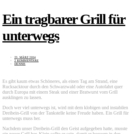
Ein tragbarer Grill für
unterwegs
23. MÄRZ 2014
2 KOMMENTARE
DENNIS
Es gibt kaum etwas Schöneres, als einen Tag am Strand, eine
Rucksacktour durch den Schwarzwald oder eine Autofahrt quer
durch Europa mit einem Steak und einer Bratwurst vom Grill
ausklingen zu lassen.
Doch wer viel unterwegs ist, wird mit dem klobigen und instabilen
Dreibein-Grill von der Tankstelle keine Freude haben. Ein Grill für
unterwegs muss her.
Nachdem unser Dreibein-Grill den Geist aufgegeben hatte, musste
ein neuer Grill her. Klein sollte er sein, damit er bequem in den