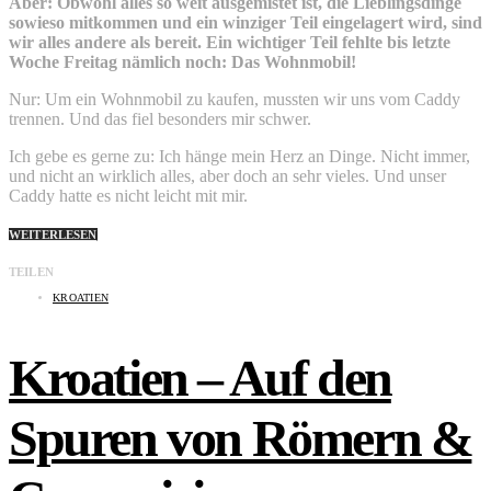
Aber: Obwohl alles so weit ausgemistet ist, die Lieblingsdinge
sowieso mitkommen und ein winziger Teil eingelagert wird, sind
wir alles andere als bereit. Ein wichtiger Teil fehlte bis letzte
Woche Freitag nämlich noch: Das Wohnmobil!
Nur: Um ein Wohnmobil zu kaufen, mussten wir uns vom Caddy
trennen. Und das fiel besonders mir schwer.
Ich gebe es gerne zu: Ich hänge mein Herz an Dinge. Nicht immer,
und nicht an wirklich alles, aber doch an sehr vieles. Und unser
Caddy hatte es nicht leicht mit mir.
WEITERLESEN
TEILEN
KROATIEN
Kroatien – Auf den
Spuren von Römern &