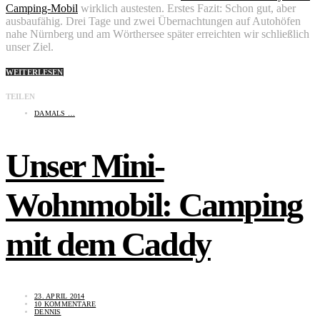
Camping-Mobil
wirklich austesten. Erstes Fazit: Schon gut, aber
ausbaufähig. Drei Tage und zwei Übernachtungen auf Autohöfen
nahe Nürnberg und am Wörthersee später erreichten wir schließlich
unser Ziel.
WEITERLESEN
TEILEN
DAMALS …
Unser Mini-
Wohnmobil: Camping
mit dem Caddy
23. APRIL 2014
10 KOMMENTARE
DENNIS